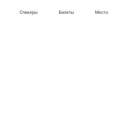
Спикеры
Билеты
Место
 КОНФЕРЕНЦИЯ
«Аэростар»
Программа
Выставка