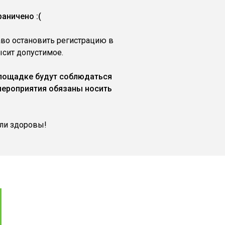
аничено :(
аво остановить регистрацию в
ысит допустимое.
площадке будут соблюдаться
мероприятия обязаны носить
ли здоровы!