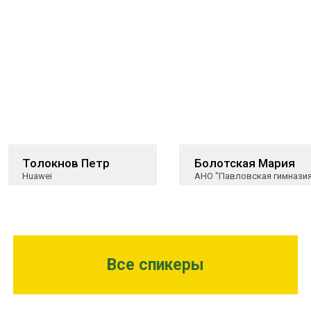
Толокнов Петр
Болотская Мария
Huawei
АНО "Павловская гимназия
Все спикеры