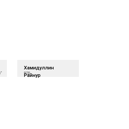
Хамидуллин
"
ВТБ
Райнур