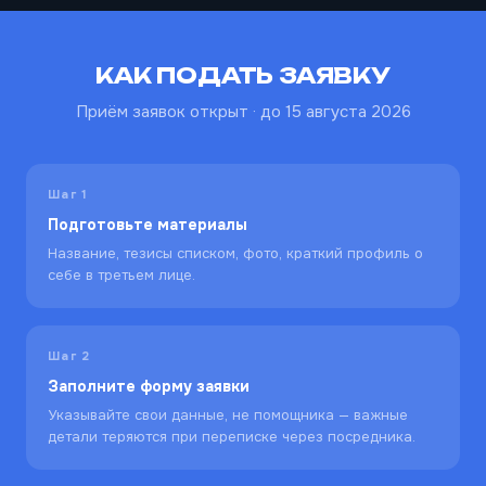
Партнерство, информационная
поддержка, аккредитации
Дарья Якименко: d.iakimenko@e-lc.ru
КАК ПОДАТЬ ЗАЯВКУ
Документы, оформление участия (если
напрямую оплачивать организаторам)
Приём заявок открыт · до 15 августа 2026
Анна Иванова: aivanova@e-lc.ru
Шаг 1
Подготовьте материалы
Название, тезисы списком, фото, краткий профиль о
Оферта
себе в третьем лице.
Политика обработки персональных данных
Согласие на получение
информационной рассылки
Согласие на обработку персональных данных
Шаг 2
Другие документы
Заполните форму заявки
Указывайте свои данные, не помощника — важные
ООО «Лаборатория знаний»
детали теряются при переписке через посредника.
ИНН 7729445586