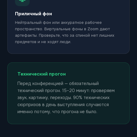
Приличный фон
Нейтральный фон или аккуратное рабочее
пространство. Виртуальные фоны в Zoom дают
артефакты. Проверьте, что за спиной нет лишних
предметов и не ходят люди.
КОНТАКТЫ
ОРГАНИЗАТОРОВ
Технический прогон
Перед конференцией — обязательный
conf@learningpro.ru
технический прогон. 15–20 минут: проверяем
+7 915 430 0034
звук, картинку, переходы. 90% технических
tg: @learningelements
сюрпризов в день выступления случаются
именно потому, что прогона не было.
Спикеры и программа
Юлия Карпова: karpova@e-
learningcenter.ru